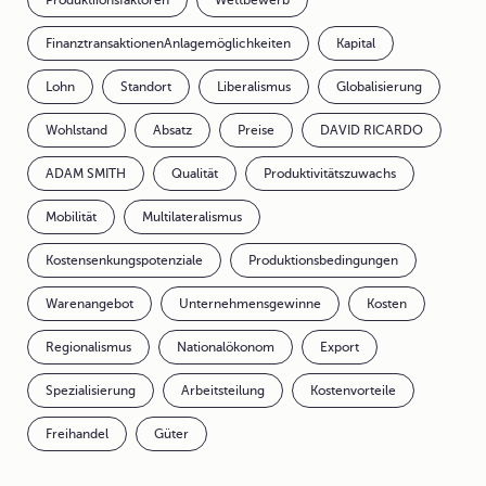
Produktiionsfaktoren
Wettbewerb
FinanztransaktionenAnlagemöglichkeiten
Kapital
Lohn
Standort
Liberalismus
Globalisierung
Wohlstand
Absatz
Preise
DAVID RICARDO
ADAM SMITH
Qualität
Produktivitätszuwachs
Mobilität
Multilateralismus
Kostensenkungspotenziale
Produktionsbedingungen
Warenangebot
Unternehmensgewinne
Kosten
Regionalismus
Nationalökonom
Export
Spezialisierung
Arbeitsteilung
Kostenvorteile
Freihandel
Güter