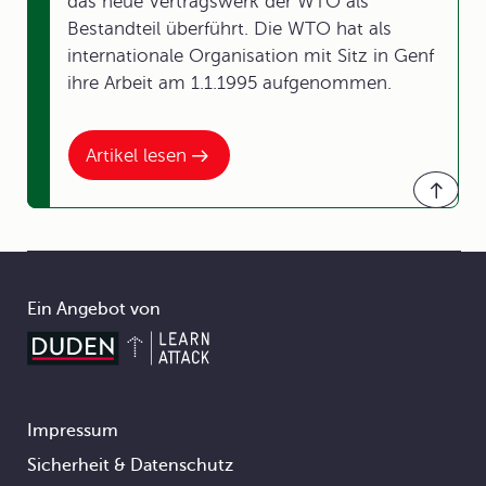
das neue Vertragswerk der WTO als
Bestandteil überführt. Die WTO hat als
internationale Organisation mit Sitz in Genf
ihre Arbeit am 1.1.1995 aufgenommen.
Artikel lesen
Ein Angebot von
Impressum
Footer
Sicherheit & Datenschutz