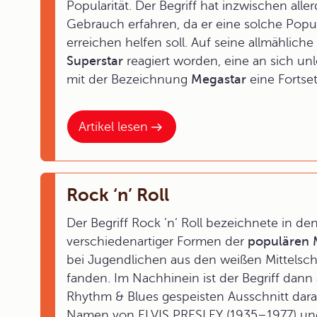
Popularität. Der Begriff hat inzwischen all
Gebrauch erfahren, da er eine solche Popul
erreichen helfen soll. Auf seine allmählich
Superstar
reagiert worden, eine an sich unl
mit der Bezeichnung
Megastar
eine Fortse
Artikel lesen
Rock ‘n’ Roll
Der Begriff Rock ’n’ Roll bezeichnete in 
verschiedenartiger Formen der
populären 
bei Jugendlichen aus den weißen Mittelsch
fanden. Im Nachhinein ist der Begriff dan
Rhythm & Blues gespeisten Ausschnitt darau
Namen von ELVIS PRESLEY (1935–1977) und