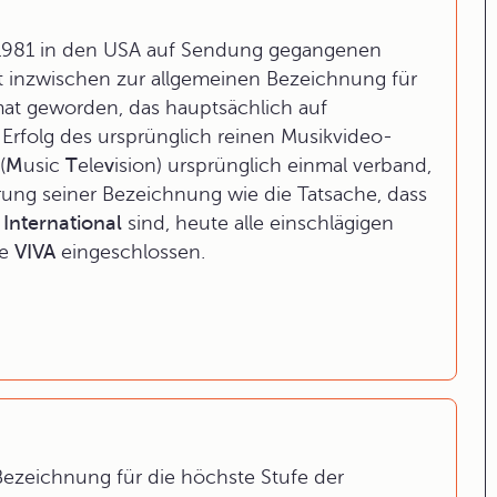
1981 in den USA auf Sendung gegangenen
t inzwischen zur allgemeinen Bezeichnung für
at geworden, das hauptsächlich auf
 Erfolg des ursprünglich reinen Musikvideo-
(
M
usic
T
ele
v
ision) ursprünglich einmal verband,
rung seiner Bezeichnung wie die Tatsache, dass
International
sind, heute alle einschlägigen
he
VIVA
eingeschlossen.
 Bezeichnung für die höchste Stufe der