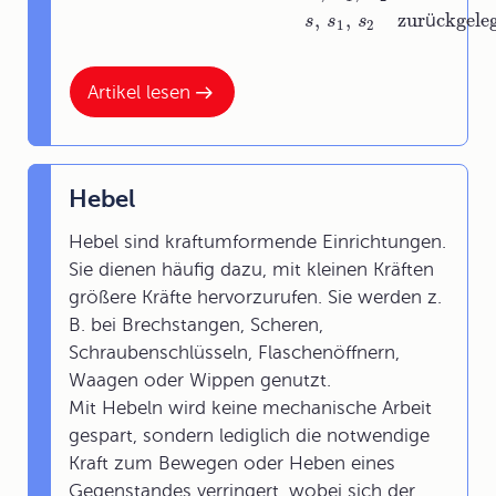
,
,
zur
ü
ckgele
s
s
s
1
2
Artikel lesen
Hebel
Hebel sind kraftumformende Einrichtungen.
Sie dienen häufig dazu, mit kleinen Kräften
größere Kräfte hervorzurufen. Sie werden z.
B. bei Brechstangen, Scheren,
Schraubenschlüsseln, Flaschenöffnern,
Waagen oder Wippen genutzt.
Mit Hebeln wird keine mechanische Arbeit
gespart, sondern lediglich die notwendige
Kraft zum Bewegen oder Heben eines
Gegenstandes verringert, wobei sich der