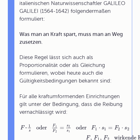
italienischen Naturwissenschaftler GALILEO
GALILEI (1564-1642) folgendermaßen
formuliert:
Was man an Kraft spart, muss man an Weg
zusetzen.
Diese Regel lässt sich auch als
Proportionalität oder als Gleichung
formulieren, wobei heute auch die
Gültigkeitsbedingungen bekannt sind:
Für alle kraftumformenden Einrichtungen
gilt unter der Bedingung, dass die Reibung
vernachlässigt wird:
1
F
s
~
oder
=
oder
⋅
=
⋅
1
2
F
F
s
F
s
1
1
2
2
s
s
F
1
2
,
,
wirkende 
F
F
F
1
2