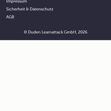
Impressum
Footer
Sicherheit & Datenschutz
AGB
© Duden Learnattack GmbH, 2026