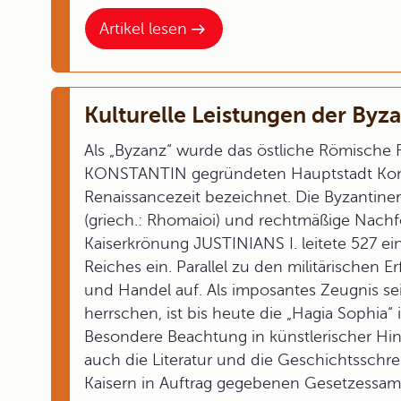
Artikel lesen
Kulturelle Leistungen der Byz
Als „Byzanz“ wurde das östliche Römische R
KONSTANTIN gegründeten Hauptstadt Kons
Renaissancezeit bezeichnet. Die Byzantine
(griech.: Rhomaioi) und rechtmäßige Nach
Kaiserkrönung JUSTINIANS I. leitete 527 
Reiches ein. Parallel zu den militärischen
und Handel auf. Als imposantes Zeugnis se
herrschen, ist bis heute die „Hagia Sophia“ 
Besondere Beachtung in künstlerischer Hins
auch die Literatur und die Geschichtsschr
Kaisern in Auftrag gegebenen Gesetzessa