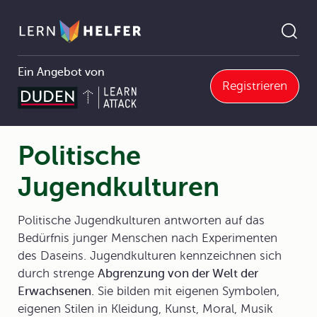
Ein Angebot von
Registrieren
kratie in Deutschland
2.3 Politische Meinungs- und Willensbildung
2.3.2 Politische Kultur und politische Sozialisation
Politische Jugendkulturen
Pfadnavigation
Politische
Jugendkulturen
Politische Jugendkulturen antworten auf das
Bedürfnis junger Menschen nach Experimenten
des Daseins. Jugendkulturen kennzeichnen sich
durch strenge
Abgrenzung von der Welt der
Erwachsenen.
Sie bilden mit eigenen Symbolen,
eigenen Stilen in Kleidung, Kunst, Moral, Musik