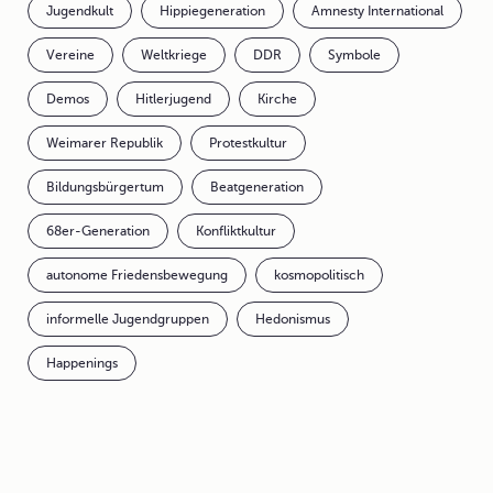
Jugendkult
Hippiegeneration
Amnesty International
Vereine
Weltkriege
DDR
Symbole
Demos
Hitlerjugend
Kirche
Weimarer Republik
Protestkultur
Bildungsbürgertum
Beatgeneration
68er-Generation
Konfliktkultur
autonome Friedensbewegung
kosmopolitisch
informelle Jugendgruppen
Hedonismus
Happenings