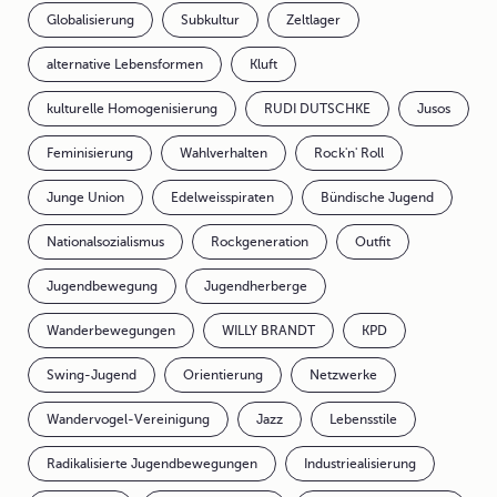
Globalisierung
Subkultur
Zeltlager
alternative Lebensformen
Kluft
kulturelle Homogenisierung
RUDI DUTSCHKE
Jusos
Feminisierung
Wahlverhalten
Rock'n' Roll
Junge Union
Edelweisspiraten
Bündische Jugend
Nationalsozialismus
Rockgeneration
Outfit
Jugendbewegung
Jugendherberge
Wanderbewegungen
WILLY BRANDT
KPD
Swing-Jugend
Orientierung
Netzwerke
Wandervogel-Vereinigung
Jazz
Lebensstile
Radikalisierte Jugendbewegungen
Industriealisierung