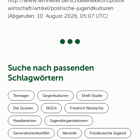
http://www.lernhelfer.de/schuelerlexikon/politik
wirtschaft/artikel/politische-jugendkulturen
(Abgerufen: 10. August 2026, 05:07 UTC)
Suche nach passenden
Schlagwörtern
Teenager
Gegenkulturen
Shell-Studie
Die Grünen
NGOs
Friedrich Nietzsche
Hausbesetzer
Jugendorganisationen
Generationenkonflikt
Identität
Freideutsche Jugend