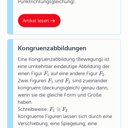
Punktrichtungsgleichung).
Artikel lesen
Kongruenzabbildungen
Eine Kongruenzabbildung (Bewegung) ist
eine umkehrbar eindeutige Abbildung der
einen Figur
auf eine andere Figur
.
F
F
1
2
Zwei Figuren
und
sind zueinander
F
F
1
2
kongruent (deckungsgleich) genau dann,
wenn sie die gleiche Form und Größe
haben.
≅
Schreibweise:
F
F
1
2
Kongruente Figuren lassen sich durch eine
Verschiebung, eine Spiegelung, eine