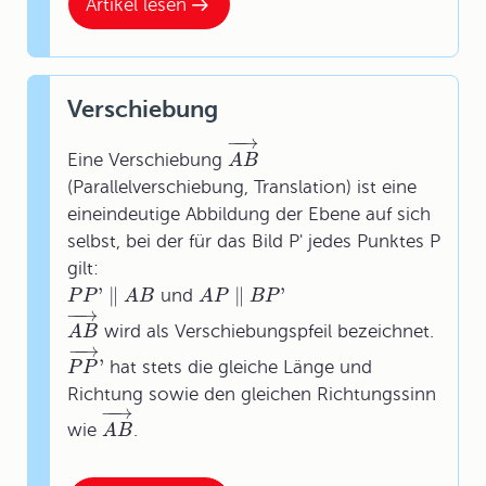
Artikel lesen
Verschiebung
−
−
→
Eine Verschiebung
A
B
(Parallelverschiebung, Translation) ist eine
eineindeutige Abbildung der Ebene auf sich
selbst, bei der für das Bild P' jedes Punktes P
gilt:
'
∥
∥
'
und
P
P
A
B
A
P
B
P
−
−
→
wird als Verschiebungspfeil bezeichnet.
A
B
−
−
→
'
hat stets die gleiche Länge und
P
P
Richtung sowie den gleichen Richtungssinn
−
−
→
wie
.
A
B