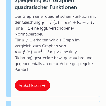
Spiegelung von Graphen
quadratischer Funktionen
Der Graph einer quadratischen Funktion mit
2
=
(
)
=
+
+
der Gleichung
ist
y
f
x
a
x
b
x
c
für a = 1 eine (ggf. verschobene)
Normalparabel.
≠
1
Für
erhalten wir als Graph im
a
Vergleich zum Graphen von
2
=
(
)
=
+
+
eine (in y-
y
f
x
x
b
x
c
Richtung) gestreckte bzw. gestauchte und
gegebenenfalls an der x-Achse gespiegelte
Parabel.
Artikel lesen