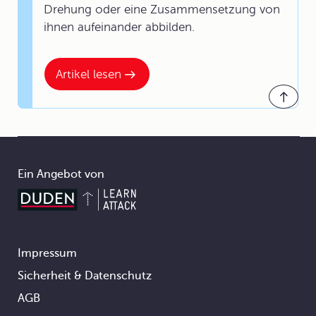
Drehung oder eine Zusammensetzung von
ihnen aufeinander abbilden.
Artikel lesen
Ein Angebot von
Impressum
Footer
Sicherheit & Datenschutz
AGB