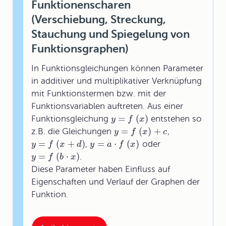
Funktionenscharen
(Verschiebung, Streckung,
Stauchung und Spiegelung von
Funktionsgraphen)
In Funktionsgleichungen können Parameter
in additiver und multiplikativer Verknüpfung
mit Funktionstermen bzw. mit der
Funktionsvariablen auftreten. Aus einer
=
(
)
Funktionsgleichung
entstehen so
y
f
x
=
(
)
+
z.B. die Gleichungen
,
y
f
x
c
=
(
+
)
=
⋅
(
)
,
oder
y
f
x
d
y
a
f
x
=
(
⋅
)
.
y
f
b
x
Diese Parameter haben Einfluss auf
Eigenschaften und Verlauf der Graphen der
Funktion.