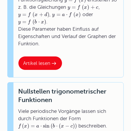
y
f
x
=
(
)
+
z. B. die Gleichungen
,
y
f
x
c
=
(
+
)
=
⋅
(
)
,
oder
y
f
x
d
y
a
f
x
=
(
⋅
)
.
y
f
b
x
Diese Parameter haben Einfluss auf
Eigenschaften und Verlauf der Graphen der
Funktion.
Artikel lesen
Nullstellen trigonometrischer
Funktionen
Viele periodische Vorgänge lassen sich
durch Funktionen der Form
(
)
=
⋅
sin
(
⋅
(
−
)
)
beschreiben.
f
x
a
b
x
c