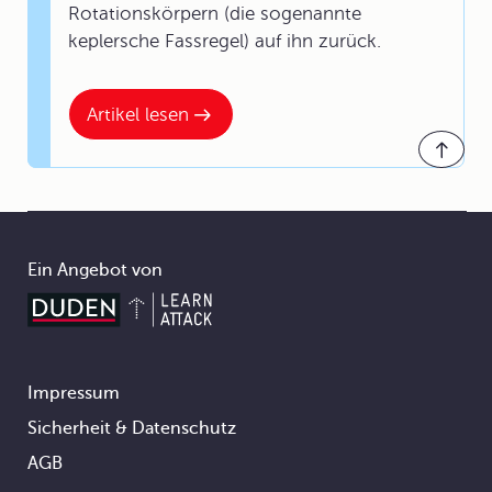
Rotationskörpern (die sogenannte
keplersche Fassregel) auf ihn zurück.
Artikel lesen
Ein Angebot von
Impressum
Footer
Sicherheit & Datenschutz
AGB