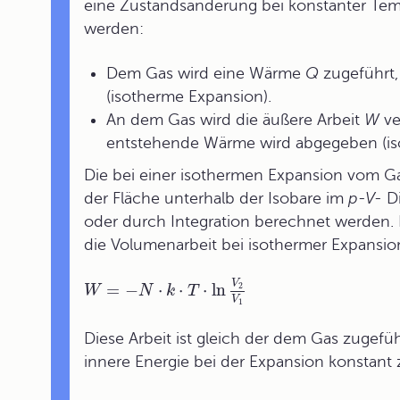
eine Zustandsänderung bei konstanter Temp
werden:
Dem Gas wird eine Wärme
Q
zugeführt,
(isotherme Expansion).
An dem Gas wird die äußere Arbeit
W
ve
entstehende Wärme wird abgegeben (is
Die bei einer isothermen Expansion vom Gas
der Fläche unterhalb der Isobare im
p-V-
Di
oder durch Integration berechnet werden. 
die Volumenarbeit bei isothermer Expansio
V
=
−
⋅
⋅
⋅
ln
2
W
N
k
T
V
1
Diese Arbeit ist gleich der dem Gas zugefü
innere Energie bei der Expansion konstant 