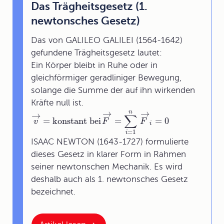
Das Trägheitsgesetz (1.
newtonsches Gesetz)
Das von GALILEO GALILEI (1564-1642)
gefundene Trägheitsgesetz lautet:
Ein Körper bleibt in Ruhe oder in
gleichförmiger geradliniger Bewegung,
solange die Summe der auf ihn wirkenden
Kräfte null ist.
→
→
n
→
∑
=
konstant bei
=
=
0
v
F
F
i
=
1
i
ISAAC NEWTON (1643-1727) formulierte
dieses Gesetz in klarer Form in Rahmen
seiner newtonschen Mechanik. Es wird
deshalb auch als 1. newtonsches Gesetz
bezeichnet.