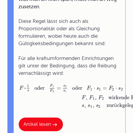
zusetzen.
Diese Regel lässt sich auch als
Proportionalität oder als Gleichung
formulieren, wobei heute auch die
Gültigkeitsbedingungen bekannt sind:
Für alle kraftumformenden Einrichtungen
gilt unter der Bedingung, dass die Reibung
vernachlässigt wird:
1
F
s
~
oder
=
oder
⋅
=
⋅
1
2
F
F
s
F
s
1
1
2
2
s
s
F
1
2
,
,
wirkende 
F
F
F
1
2
,
,
zur
ü
ckgele
s
s
s
1
2
Artikel lesen