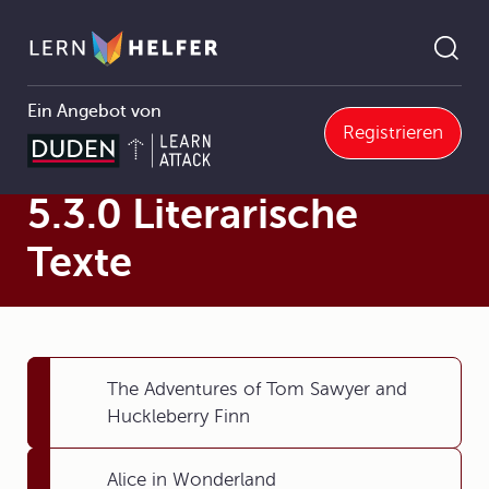
Ein Angebot von
Registrieren
Englisch
5 Umgang mit Texten und Medien
5.3 Literarische Texte
5.3.0 Literarische Texte
Pfadnavigation
5.3.0 Literarische
Texte
The Adventures of Tom Sawyer and
Huckleberry Finn
Alice in Wonderland